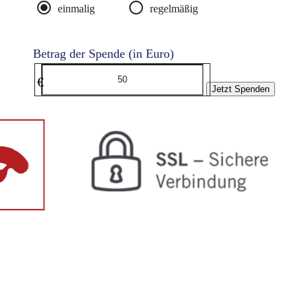
radio_button_checked
radio_button_unchecked
einmalig
regelmäßig
Betrag der Spende (in Euro)
€
Jetzt Spenden